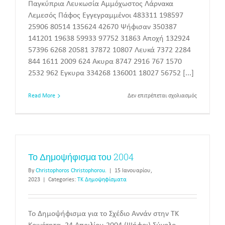
Παγκύπρια Λευκωσία Αμμόχωστος Λάρνακα
Λεμεσός Πάφος Εγγεγραμμένοι 483311 198597
25906 80514 135624 42670 Ψήφισαν 350387
141201 19638 59933 97752 31863 Αποχή 132924
57396 6268 20581 37872 10807 Λευκά 7372 2284
844 1611 2009 624 Άκυρα 8747 2916 767 1570
2532 962 Έγκυρα 334268 136001 18027 56752 [...]
στο
Read More
Δεν επιτρέπεται σχολιασμός
Οι
Ευρωπαϊκέ
εκλογές
του
2004
–
Το Δημοψήφισμα του 2004
Τα
αποτελέσμ
By
Christophoros Christophorou.
|
15 Ιανουαρίου,
2023
|
Categories:
ΤΚ Δημοψηφίσματα
Το Δημοψήφισμα για το Σχέδιο Αννάν στην ΤΚ