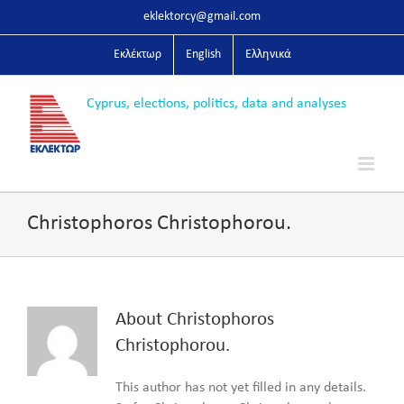
Skip
eklektorcy@gmail.com
to
content
Εκλέκτωρ
English
Ελληνικά
Christophoros Christophorou.
About
Christophoros
Christophorou.
This author has not yet filled in any details.