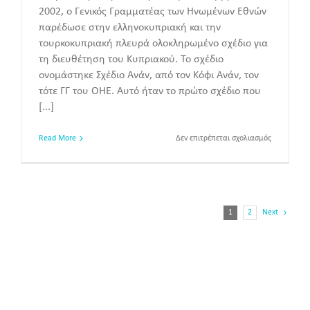
2002, ο Γενικός Γραμματέας των Ηνωμένων Εθνών
παρέδωσε στην ελληνοκυπριακή και την
τουρκοκυπριακή πλευρά ολοκληρωμένο σχέδιο για
τη διευθέτηση του Κυπριακού. Το σχέδιο
ονομάστηκε Σχέδιο Ανάν, από τον Κόφι Ανάν, τον
τότε ΓΓ του ΟΗΕ. Αυτό ήταν το πρώτο σχέδιο που
[...]
στο
Read More
Δεν επιτρέπεται σχολιασμός
Το
Δημοψήφι
του
2004
1
2
Next