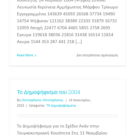
Κοινότητα, 24 Απριλίου 2004 (Ψήφοι) Σύνολο
Λευκωσία Κερύνεια Αμμόχωστος Μόρφου Τρίκωμο
Εγγεγραμμένοι 143639 45093 26568 37734 19490
14754 Ψήφισαν 121162 38389 22103 31879 16732
12059 Αποχή 22477 6704 4465 5855 2758 2695
Έγκυρα 119618 38036 21816 31438 16514 11814
Άκυρα 1544 353 287 441 218 [...]
στο
Read More
Δεν επιτρέπεται σχολιασμός
Το
Δημοψήφι
του
2004
Το Δημοψήφισμα του 2004
By
Christophoros Christophorou.
|
14 Ιανουαρίου,
2023
|
Categories:
ΤΚ Δημοψηφίσματα
Το Δημοψήφισμα για το Σχέδιο Ανάν στην
Τουρκοκυπριακή Κοινότητα Στις 11 Νοεμβρίου