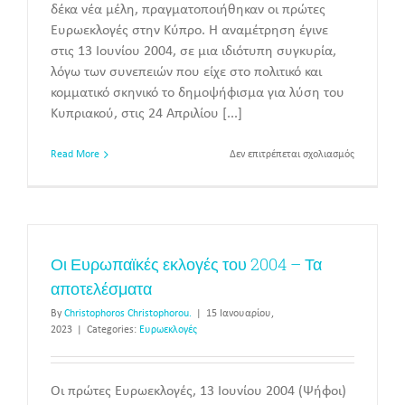
δέκα νέα μέλη, πραγματοποιήθηκαν οι πρώτες
Ευρωεκλογές στην Κύπρο. Η αναμέτρηση έγινε
στις 13 Ιουνίου 2004, σε μια ιδιότυπη συγκυρία,
λόγω των συνεπειών που είχε στο πολιτικό και
κομματικό σκηνικό το δημοψήφισμα για λύση του
Κυπριακού, στις 24 Απριλίου [...]
στο
Read More
Δεν επιτρέπεται σχολιασμός
Οι
Ευρωπαϊκέ
εκλογές
στις
13
Ιουνίου
Οι Ευρωπαϊκές εκλογές του 2004 – Τα
2004
αποτελέσματα
By
Christophoros Christophorou.
|
15 Ιανουαρίου,
2023
|
Categories:
Ευρωεκλογές
Οι πρώτες Ευρωεκλογές, 13 Ιουνίου 2004 (Ψήφοι)