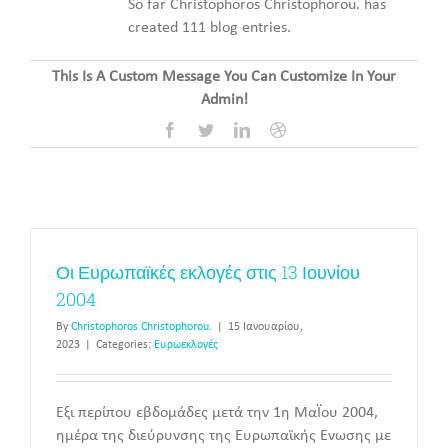
So far Christophoros Christophorou. has
created 111 blog entries.
This Is A Custom Message You Can Customize In Your
Admin!
Facebook
Twitter
LinkedIn
Dribbble
Οι Ευρωπαϊκές εκλογές στις 13 Ιουνίου
2004
By
Christophoros Christophorou.
|
15 Ιανουαρίου,
2023
|
Categories:
Ευρωεκλογές
Έξι περίπου εβδομάδες μετά την 1η Μαΐου 2004,
ημέρα της διεύρυνσης της Ευρωπαϊκής Ένωσης με