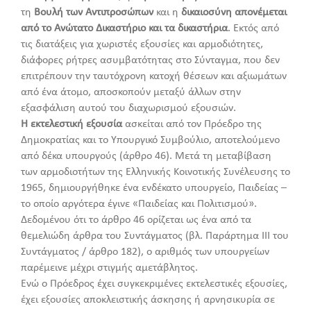
τη
Βουλή των Αντιπροσώπων
και η
δικαιοσύνη απονέμεται
από το Ανώτατο Δικαστήριο και τα δικαστήρια
. Εκτός από
τις διατάξεις για χωριστές εξουσίες και αρμοδιότητες,
διάφορες ρήτρες ασυμβατότητας στο Σύνταγμα, που δεν
επιτρέπουν την ταυτόχρονη κατοχή θέσεων και αξιωμάτων
από ένα άτομο, αποσκοπούν μεταξύ άλλων στην
εξασφάλιση αυτού του διαχωρισμού εξουσιών.
Η εκτελεστική εξουσία
ασκείται από τον Πρόεδρο της
Δημοκρατίας και το Υπουργικό Συμβούλιο, αποτελούμενο
από δέκα υπουργούς (άρθρο 46). Μετά τη μεταβίβαση
των αρμοδιοτήτων της Ελληνικής Κοινοτικής Συνέλευσης το
1965, δημιουργήθηκε ένα ενδέκατο υπουργείο, Παιδείας –
το οποίο αργότερα έγινε «Παιδείας και Πολιτισμού».
Δεδομένου ότι το άρθρο 46 ορίζεται ως ένα από τα
θεμελιώδη άρθρα του Συντάγματος (βλ. Παράρτημα ΙΙΙ του
Συντάγματος / άρθρο 182), ο αριθμός των υπουργείων
παρέμεινε μέχρι στιγμής αμετάβλητος.
Ενώ ο Πρόεδρος έχει συγκεκριμένες εκτελεστικές εξουσίες,
έχει εξουσίες αποκλειστικής άσκησης ή αρνησικυρία σε