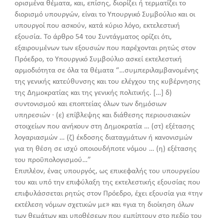
ορισμένα θέματα, και, επίσης, διορίζει ή τερματίζει το
διορισμό υπουργών, είναι το Υπουργικό Συμβούλιο και οι
υπουργοί που ασκούν, κατά κύριο λόγο, εκτελεστική
εξουσία. Το άρθρο 54 του Συντάγματος ορίζει ότι,
εξαιρουμένων των εξουσιών που παρέχονται ρητώς στον
Πρόεδρο, το Υπουργικό Συμβούλιο ασκεί εκτελεστική
αρμοδιότητα σε όλα τα θέματα “…συμπεριλαμβανομένης
της γενικής κατεύθυνσης και του ελέγχου της κυβέρνησης
της Δημοκρατίας και της γενικής πολιτικής. […] δ)
συντονισμού και εποπτείας όλων των δημόσιων
υπηρεσιών · (ε) επίβλεψης και διάθεσης περιουσιακών
στοιχείων που ανήκουν στη Δημοκρατία … (στ) εξέτασης
λογαριασμών … (ζ) έκδοσης διαταγμάτων ή κανονισμών
για τη θέση σε ισχύ οποιουδήποτε νόμου … (η) εξέτασης
του προϋπολογισμού…”
Επιπλέον, ένας υπουργός, ως επικεφαλής του υπουργείου
του και υπό την επιφύλαξη της εκτελεστικής εξουσίας που
επιφυλάσσεται ρητώς στον Πρόεδρο, έχει εξουσία για «την
εκτέλεση νόμων σχετικών με» και «για τη διοίκηση όλων
των θεμάτων και υποθέσεων που εμπίπτουν στο πεδίο του