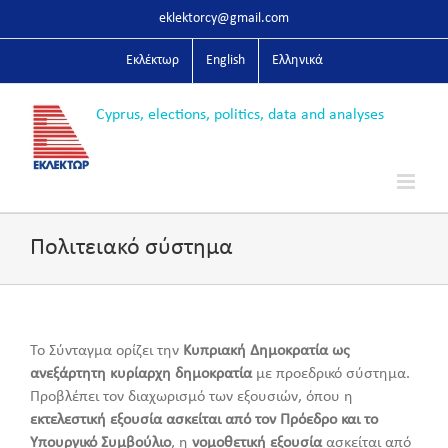
Skip
eklektorcy@gmail.com
to
content
Εκλέκτωρ
English
Ελληνικά
Πολιτειακό σύστημα
Το Σύνταγμα ορίζει την
Κυπριακή Δημοκρατία ως
ανεξάρτητη κυρίαρχη δημοκρατία
με προεδρικό σύστημα.
Προβλέπει τον διαχωρισμό των εξουσιών, όπου η
εκτελεστική εξουσία ασκείται από τον Πρόεδρο και το
Υπουργικό Συμβούλιο
, η
νομοθετική εξουσία
ασκείται από