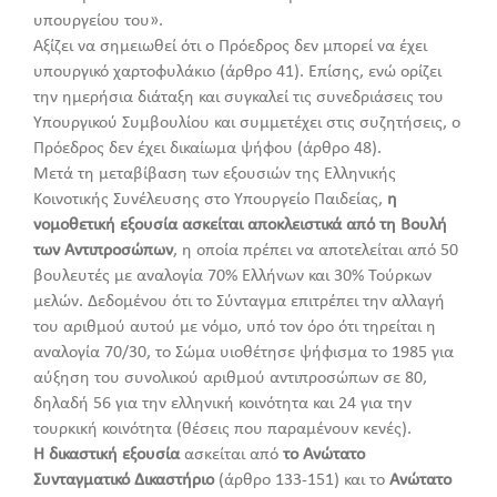
υπουργείου του».
Αξίζει να σημειωθεί ότι ο Πρόεδρος δεν μπορεί να έχει
υπουργικό χαρτοφυλάκιο (άρθρο 41). Επίσης, ενώ ορίζει
την ημερήσια διάταξη και συγκαλεί τις συνεδριάσεις του
Υπουργικού Συμβουλίου και συμμετέχει στις συζητήσεις, ο
Πρόεδρος δεν έχει δικαίωμα ψήφου (άρθρο 48).
Μετά τη μεταβίβαση των εξουσιών της Ελληνικής
Κοινοτικής Συνέλευσης στο Υπουργείο Παιδείας,
η
νομοθετική εξουσία ασκείται αποκλειστικά από τη Βουλή
των Αντιπροσώπων
, η οποία πρέπει να αποτελείται από 50
βουλευτές με αναλογία 70% Ελλήνων και 30% Τούρκων
μελών. Δεδομένου ότι το Σύνταγμα επιτρέπει την αλλαγή
του αριθμού αυτού με νόμο, υπό τον όρο ότι τηρείται η
αναλογία 70/30, το Σώμα υιοθέτησε ψήφισμα το 1985 για
αύξηση του συνολικού αριθμού αντιπροσώπων σε 80,
δηλαδή 56 για την ελληνική κοινότητα και 24 για την
τουρκική κοινότητα (θέσεις που παραμένουν κενές).
Η δικαστική εξουσία
ασκείται από
το Ανώτατο
Συνταγματικό Δικαστήριο
(άρθρο 133-151) και το
Ανώτατο