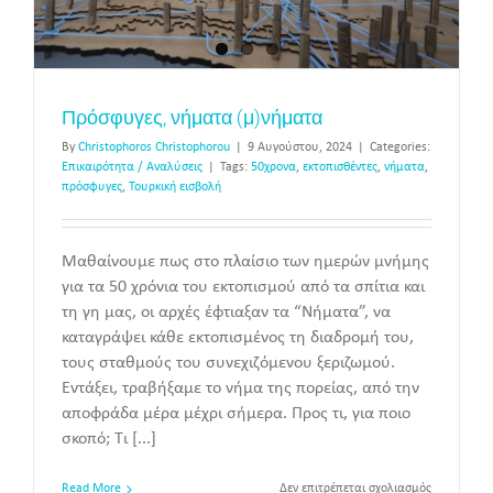
Πρόσφυγες, νήματα (μ)νήματα
By
Christophoros Christophorou
|
9 Αυγούστου, 2024
|
Categories:
Επικαιρότητα / Αναλύσεις
|
Tags:
50χρονα
,
εκτοπισθέντες
,
νήματα
,
πρόσφυγες
,
Τουρκική εισβολή
Μαθαίνουμε πως στο πλαίσιο των ημερών μνήμης
για τα 50 χρόνια του εκτοπισμού από τα σπίτια και
τη γη μας, οι αρχές έφτιαξαν τα “Νήματα”, να
καταγράψει κάθε εκτοπισμένος τη διαδρομή του,
τους σταθμούς του συνεχιζόμενου ξεριζωμού.
Εντάξει, τραβήξαμε το νήμα της πορείας, από την
αποφράδα μέρα μέχρι σήμερα. Προς τι, για ποιο
σκοπό; Τι [...]
στο
Read More
Δεν επιτρέπεται σχολιασμός