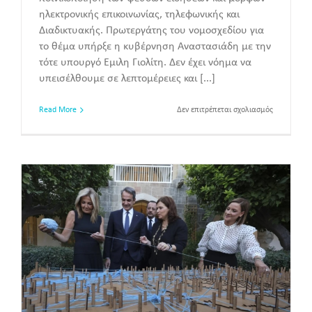
ηλεκτρονικής επικοινωνίας, τηλεφωνικής και
Διαδικτυακής. Πρωτεργάτης του νομοσχεδίου για
το θέμα υπήρξε η κυβέρνηση Αναστασιάδη με την
τότε υπουργό Έμιλη Γιολίτη. Δεν έχει νόημα να
υπεισέλθουμε σε λεπτομέρειες και [...]
στο
Read More
Δεν επιτρέπεται σχολιασμός
Περί
ψευδών
ειδήσεων
και
ηλεκτρονικ
επικοινωνία