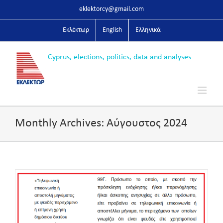
Skip
eklektorcy@gmail.com
to
content
Εκλέκτωρ
English
Ελληνικά
Monthly Archives:
Αύγουστος 2024