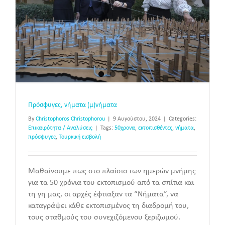
Πρόσφυγες, νήματα (μ)νήματα
By
Christophoros Christophorou
|
9 Αυγούστου, 2024
|
Categories:
Επικαιρότητα / Αναλύσεις
|
Tags:
50χρονα
,
εκτοπισθέντες
,
νήματα
,
πρόσφυγες
,
Τουρκική εισβολή
Μαθαίνουμε πως στο πλαίσιο των ημερών μνήμης
για τα 50 χρόνια του εκτοπισμού από τα σπίτια και
τη γη μας, οι αρχές έφτιαξαν τα “Νήματα”, να
καταγράψει κάθε εκτοπισμένος τη διαδρομή του,
τους σταθμούς του συνεχιζόμενου ξεριζωμού.