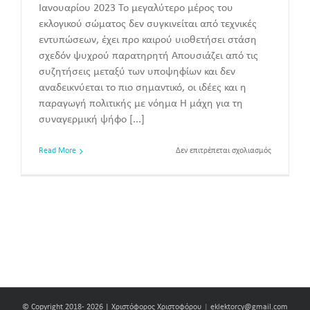
Ιανουαρίου 2023 Το µεγαλύτερο µέρος του
εκλογικού σώµατος δεν συγκινείται από τεχνικές
εντυπώσεων, έχει προ καιρού υιοθετήσει στάση
σχεδόν ψυχρού παρατηρητή Απουσιάζει από τις
συζητήσεις µεταξύ των υποψηφίων και δεν
αναδεικνύεται το πιο σηµαντικό, οι ιδέες και η
παραγωγή πολιτικής µε νόηµα Η µάχη για τη
συναγερµική ψήφο [...]
στο
Read More
Δεν επιτρέπεται σχολιασμός
∆υνατότητ
Α.
Μαυρογιάν
να
περάσει
στον
δεύτερο
γύρο
© Copyright 2018-
2026 | Χριστόφορος Χριστοφόρου
|
eklektorcy@gmail.com